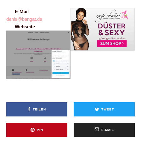
E-Mail
denis@bangat.de
Webseite
TEILEN
TWEET
PIN
E-MAIL