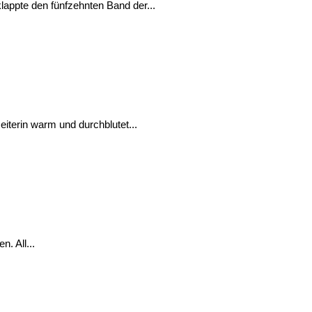
appte den fünfzehnten Band der...
iterin warm und durchblutet...
. All...