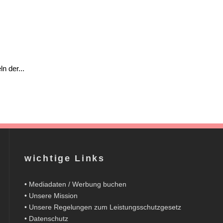
n der...
wichtige Links
•
Mediadaten / Werbung buchen
•
Unsere Mission
•
Unsere Regelungen zum Leistungsschutzgesetz
•
Datenschutz