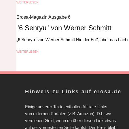
WEITERLESEN
Erosa-Magazin Ausgabe 6
"6 Senryu" von Werner Schmitt
„6 Senryu“ von Werner Schmitt Nie der Fuß, aber das Lächel
WEITERLESEN
Hinweis zu Links auf erosa.de
Einige unserer Texte enthalten Affiliate-Links
von externen Portalen (z.B. Amazon). D.h. wir
verdienen Geld, wenn du über diesen Link etwas
auf der vorgestellten Seite kaufst. Der Preis bleibt