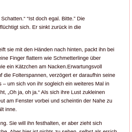
chatten.“ “Ist doch egal. Bitte.” Die
chtigt sich. Er sinkt zurück in die
ift sie mit den Händen nach hinten, packt ihn bei
ine Finger flattern wie Schmetterlinge über
h wie ein Kätzchen am Nacken.Erwartungsvoll
auf die Folterspannen, verzögert er daraufhin seine
 – um sich von ihr sogleich ein weiteres Mal in
, „Oh ja, oh ja.“ Als sich ihre Lust zukleinen
eut am Fenster vorbei und scheintin der Nahe zu
t inne.
ng. Sie will ihn festhalten, er aber zieht sich
he. Aber hier ist nichts zu sehen, selbst als ersich