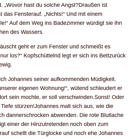
ut. „Wovor hast du solche Angst?Draußen ist
ißt das Fensterauf. „Nichts!“ Und mit einem
le!“ Auf dem Weg ins Badezimmer würdigt sie ihn
chen des Wassers.
täuscht geht er zum Fenster und schmeißt es
 nur los?“ Kopfschüttelnd legt er sich ins Bettzurück
ewig.
tsich Johannes seiner aufkommenden Müdigkeit.
unserer eigenen Wohnung!“, wütend schleudert er
ort sein mochte, er soll verschwinden.Sonst! Oder
e Tiefe stürzen!Johannes malt sich aus, wie die
h dannerschrocken abwenden. Die rote Blutlache
eigt einer der Hinzutretenden noch oben zum
arauf schellt die Türglocke und noch ehe Johannes