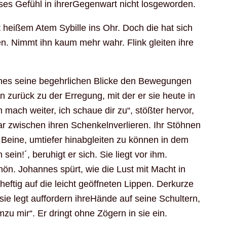
ieses Gefühl in ihrerGegenwart nicht losgeworden.
mit heißem Atem Sybille ins Ohr. Doch die hat sich
n. Nimmt ihn kaum mehr wahr. Flink gleiten ihre
nnes seine begehrlichen Blicke den Bewegungen
hn zurück zu der Erregung, mit der er sie heute in
ch weiter, ich schaue dir zu“, stößter hervor,
r zwischen ihren Schenkelnverlieren. Ihr Stöhnen
 Beine, umtiefer hinabgleiten zu können in dem
in!´, beruhigt er sich. Sie liegt vor ihm.
n. Johannes spürt, wie die Lust mit Macht in
eftig auf die leicht geöffneten Lippen. Derkurze
 sie legt auffordern ihreHände auf seine Schultern,
zu mir“. Er dringt ohne Zögern in sie ein.