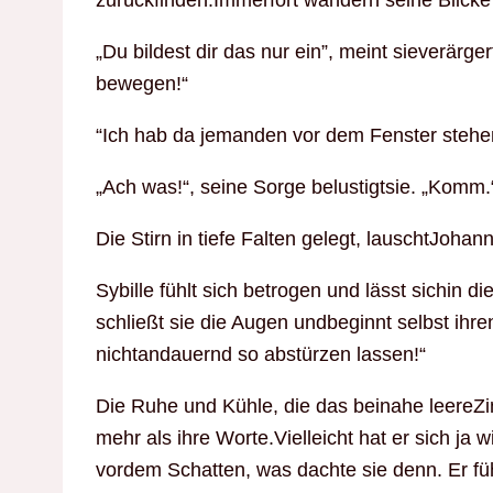
zurückfinden.Immerfort wandern seine Blick
„Du bildest dir das nur ein”, meint sieverärge
bewegen!“
“Ich hab da jemanden vor dem Fenster stehen
„Ach was!“, seine Sorge belustigtsie. „Komm.
Die Stirn in tiefe Falten gelegt, lauschtJohanne
Sybille fühlt sich betrogen und lässt sichin d
schließt sie die Augen undbeginnt selbst ihr
nichtandauernd so abstürzen lassen!“
Die Ruhe und Kühle, die das beinahe leereZim
mehr als ihre Worte.Vielleicht hat er sich ja w
vordem Schatten, was dachte sie denn. Er fü