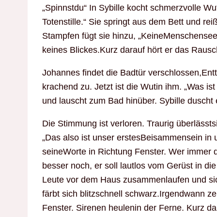
„Spinnstdu“ In Sybille kocht schmerzvolle W
Totenstille.“ Sie springt aus dem Bett und re
Stampfen fügt sie hinzu, „KeineMenschensee
keines Blickes.Kurz darauf hört er das Raus
Johannes findet die Badtür verschlossen,Ent
krachend zu. Jetzt ist die Wutin ihm. „Was ist
und lauscht zum Bad hinüber. Sybille duscht 
Die Stimmung ist verloren. Traurig überläss
„Das also ist unser erstesBeisammensein in 
seineWorte in Richtung Fenster. Wer immer d
besser noch, er soll lautlos vom Gerüst in di
Leute vor dem Haus zusammenlaufen und sic
färbt sich blitzschnell schwarz.Irgendwann z
Fenster. Sirenen heulenin der Ferne. Kurz d