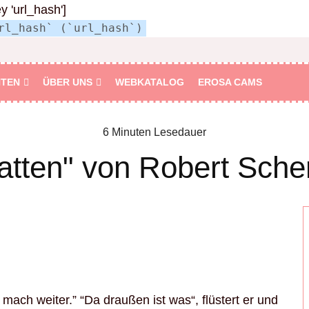
ey 'url_hash']
rl_hash` (`url_hash`)
HTEN
ÜBER UNS
WEBKATALOG
EROSA CAMS
6 Minuten Lesedauer
atten" von Robert Sche
mach weiter.” “Da draußen ist was“, flüstert er und