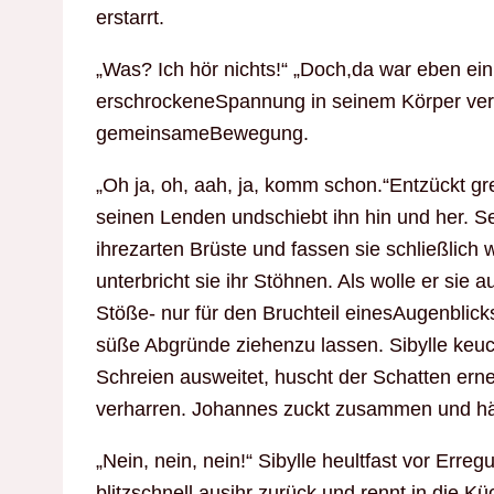
erstarrt.
„Was? Ich hör nichts!“ „Doch,da war eben ein S
erschrockeneSpannung in seinem Körper verflü
gemeinsameBewegung.
„Oh ja, oh, aah, ja, komm schon.“Entzückt gre
seinen Lenden undschiebt ihn hin und her. Se
ihrezarten Brüste und fassen sie schließlic
unterbricht sie ihr Stöhnen. Als wolle er sie 
Stöße- nur für den Bruchteil einesAugenblicks
süße Abgründe ziehenzu lassen. Sibylle keucht
Schreien ausweitet, huscht der Schatten ern
verharren. Johannes zuckt zusammen und häl
„Nein, nein, nein!“ Sibylle heultfast vor Erregu
blitzschnell ausihr zurück und rennt in die Küc