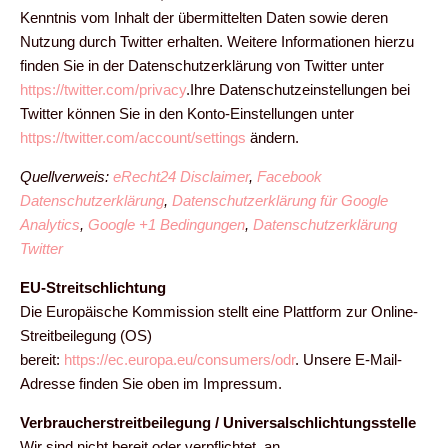
Kenntnis vom Inhalt der übermittelten Daten sowie deren
Nutzung durch Twitter erhalten. Weitere Informationen hierzu
finden Sie in der Datenschutzerklärung von Twitter unter
https://twitter.com/privacy
.Ihre Datenschutzeinstellungen bei
Twitter können Sie in den Konto-Einstellungen unter
https://twitter.com/account/settings
ändern.
Quellverweis:
eRecht24 Disclaimer
,
Facebook
Datenschutzerklärung
,
Datenschutzerklärung für Google
Analytics
,
Google +1 Bedingungen
,
Datenschutzerklärung
Twitter
EU-Streitschlichtung
Die Europäische Kommission stellt eine Plattform zur Online-
Streitbeilegung (OS)
bereit:
https://ec.europa.eu/consumers/odr
. Unsere E-Mail-
Adresse finden Sie oben im Impressum.
Verbraucherstreitbeilegung / Universalschlichtungsstelle
Wir sind nicht bereit oder verpflichtet, an