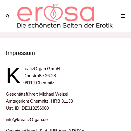
Impressum
k
reativOrgan GmbH
Dorfstraße 26-28
09114 Chemnitz
Geschäftsführer: Michael Welzel
Amtsgericht Chemnitz, HRB 31133
Ust. ID: DE313256980
info@kreativOrgan.de
Verantwortliche i. S. d. § 55 Abs. 2 RfStV: