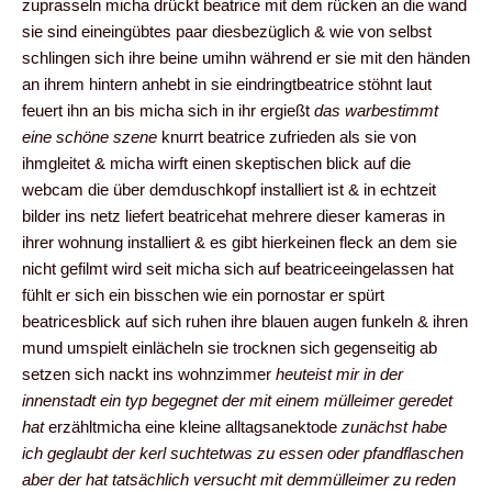
zuprasseln micha drückt beatrice mit dem rücken an die wand
sie sind eineingübtes paar diesbezüglich & wie von selbst
schlingen sich ihre beine umihn während er sie mit den händen
an ihrem hintern anhebt in sie eindringtbeatrice stöhnt laut
feuert ihn an bis micha sich in ihr ergießt
das
warbestimmt
eine schöne szene
knurrt beatrice zufrieden als sie von
ihmgleitet & micha wirft einen skeptischen blick auf die
webcam die über demduschkopf installiert ist & in echtzeit
bilder ins netz liefert beatricehat mehrere dieser kameras in
ihrer wohnung installiert & es gibt hierkeinen fleck an dem sie
nicht gefilmt wird seit micha sich auf beatriceeingelassen hat
fühlt er sich ein bisschen wie ein pornostar er spürt
beatricesblick auf sich ruhen ihre blauen augen funkeln & ihren
mund umspielt einlächeln sie trocknen sich gegenseitig ab
setzen sich nackt ins wohnzimmer
heuteist mir in der
innenstadt ein typ begegnet der mit einem mülleimer geredet
hat
erzähltmicha eine kleine alltagsanektode
zunächst habe
ich geglaubt der kerl suchtetwas zu essen oder pfandflaschen
aber der hat tatsächlich versucht mit demmülleimer zu reden