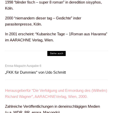
1998 “blinder fisch – super 8 roman” in deredition sisyphos,
Köln.
2000 “niemandem dieser tag – Gedichte” inder
parasitenpresse, Köln.
In 2001 erscheint: “Kubanische Tage – 1Roman aus Havanna”
im AARACHNE Verlag, Wien.
Siehe auch
Erosa-Magazin Ausgabe 6
„FKK für Dummies“ von Udo Schmitt
Herausgeberfür “Die Verfolgung und Ermordung des (Wilhelm)
Richard Wagner”, AARACHNEVerlag, Wien, 2000.
Zahlreiche Veröffentlichungen in deneinschlägigen Medien
(u.a. WDR, BR, erosa, Macondo).