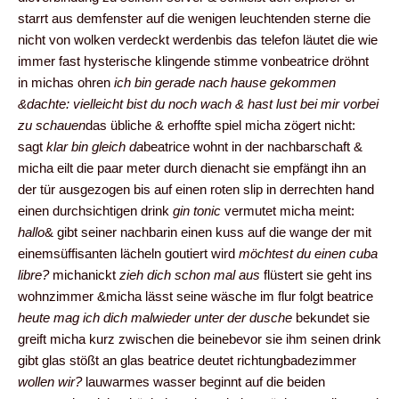
starrt aus demfenster auf die wenigen leuchtenden sterne die
nicht von wolken verdeckt werdenbis das telefon läutet die wie
immer fast hysterische klingende stimme vonbeatrice dröhnt
in michas ohren
ich bin gerade nach hause gekommen
&dachte: vielleicht bist du noch wach & hast lust bei mir vorbei
zu schauen
das übliche & erhoffte spiel micha zögert nicht:
sagt
klar bin gleich da
beatrice wohnt in der nachbarschaft &
micha eilt die paar meter durch dienacht sie empfängt ihn an
der tür ausgezogen bis auf einen roten slip in derrechten hand
einen durchsichtigen drink
gin tonic
vermutet micha meint:
hallo
& gibt seiner nachbarin einen kuss auf die wange der mit
einemsüffisanten lächeln goutiert wird
möchtest du einen cuba
libre?
michanickt
zieh dich schon mal aus
flüstert sie geht ins
wohnzimmer &micha lässt seine wäsche im flur folgt beatrice
heute mag ich dich malwieder unter der dusche
bekundet sie
greift micha kurz zwischen die beinebevor sie ihm seinen drink
gibt glas stößt an glas beatrice deutet richtungbadezimmer
wollen wir?
lauwarmes wasser beginnt auf die beiden