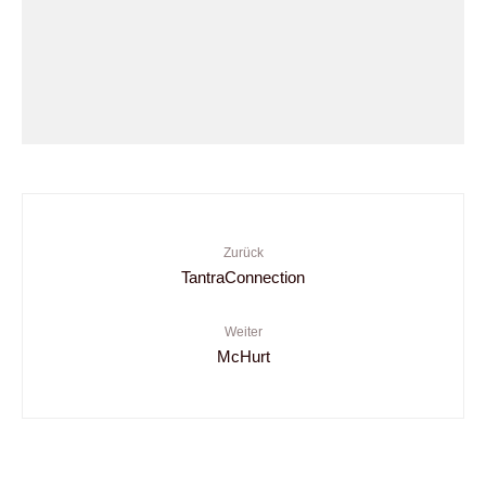
Zurück
TantraConnection
Weiter
McHurt