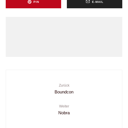
PIN
E-MAIL
Zurück
Boundcon
Weiter
Nobra