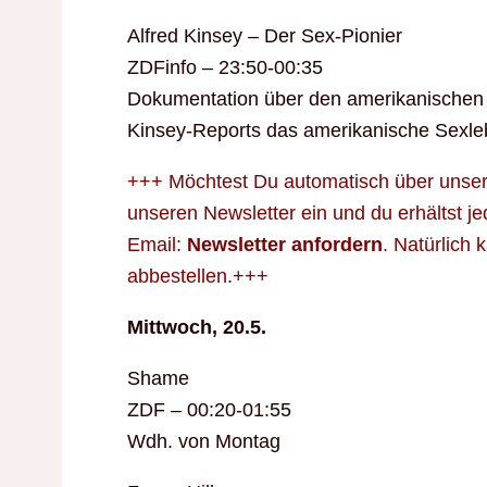
Alfred Kinsey – Der Sex-Pionier
ZDFinfo – 23:50-00:35
Dokumentation über den amerikanischen 
Kinsey-Reports das amerikanische Sexleb
+++ Möchtest Du automatisch über unsere
unseren Newsletter ein und du erhältst 
Email:
Newsletter anfordern
. Natürlich 
abbestellen.+++
Mittwoch, 20.5.
Shame
ZDF – 00:20-01:55
Wdh. von Montag