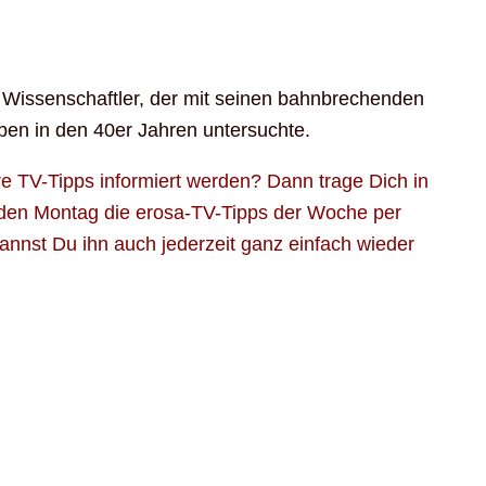
Wissenschaftler, der mit seinen bahnbrechenden
en in den 40er Jahren untersuchte.
 TV-Tipps informiert werden? Dann trage Dich in
jeden Montag die erosa-TV-Tipps der Woche per
kannst Du ihn auch jederzeit ganz einfach wieder