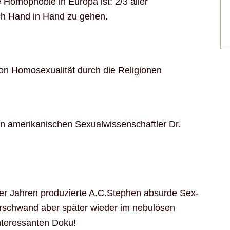
 Homophobie in Europa ist: 2/3 aller
ich Hand in Hand zu gehen.
on Homosexualität durch die Religionen
en amerikanischen Sexualwissenschaftler Dr.
er Jahren produzierte A.C.Stephen absurde Sex-
 verschwand aber später wieder im nebulösen
interessanten Doku!