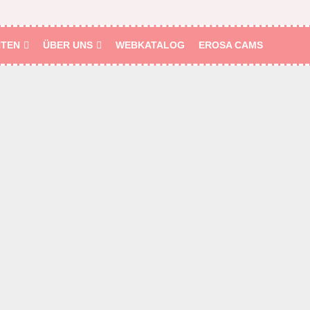
HTEN
ÜBER UNS
WEBKATALOG
EROSA CAMS