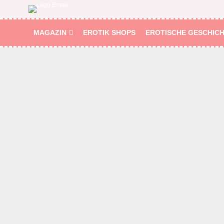
MAGAZIN
EROTIK SHOPS
EROTISCHE GESCHIC