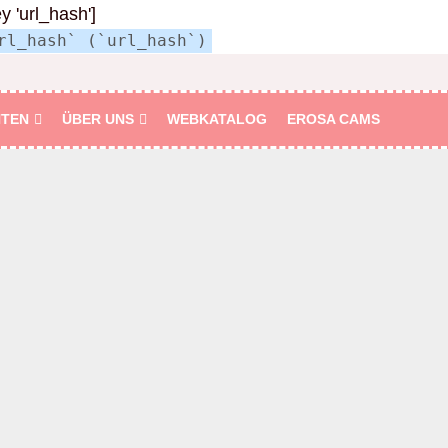
ey 'url_hash']
rl_hash` (`url_hash`)
HTEN
ÜBER UNS
WEBKATALOG
EROSA CAMS