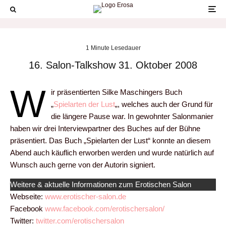
1 Minute Lesedauer
16. Salon-Talkshow 31. Oktober 2008
W
ir präsentierten Silke Maschingers Buch
„
Spielarten der Lust
„, welches auch der Grund für
die längere Pause war. In gewohnter Salonmanier
haben wir drei Interviewpartner des Buches auf der Bühne
präsentiert. Das Buch „Spielarten der Lust“ konnte an diesem
Abend auch käuflich erworben werden und wurde natürlich auf
Wunsch auch gerne von der Autorin signiert.
Weitere & aktuelle Informationen zum Erotischen Salon
Webseite:
www.erotischer-salon.de
Facebook
www.facebook.com/erotischersalon/
Twitter:
twitter.com/erotischersalon