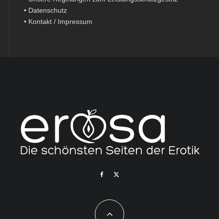
•
Datenschutz
•
Kontakt / Impressum