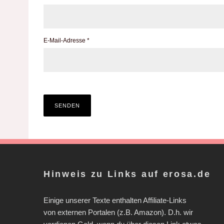
E-Mail-Adresse
*
Hinweis zu Links auf erosa.de
Einige unserer Texte enthalten Affiliate-Links
von externen Portalen (z.B. Amazon). D.h. wir