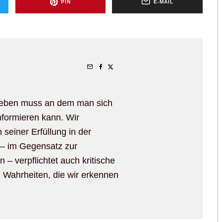
PIN
E-MAIL
 geben muss an dem man sich
nformieren kann. Wir
seiner Erfüllung in der
 – im Gegensatz zur
n – verpflichtet auch kritische
d Wahrheiten, die wir erkennen