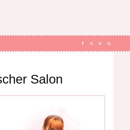
scher Salon