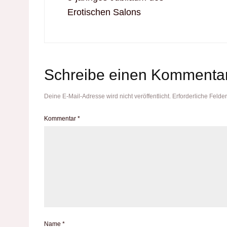
Erotischen Salons
Schreibe einen Kommenta
Deine E-Mail-Adresse wird nicht veröffentlicht.
Erforderliche Felder
Kommentar
*
Name
*