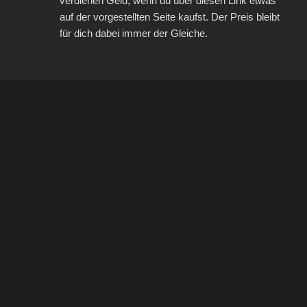
verdienen Geld, wenn du über diesen Link etwas
auf der vorgestellten Seite kaufst. Der Preis bleibt
für dich dabei immer der Gleiche.