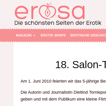
MAGAZIN
EROTIK SHOPS
EROTISCHE GESCHIC
18. Salon-
Am 1. Juni 2010 feierten wir das 5-jährige B
Die Autorin und Journalistin Dietlind Tornie
geben und mit dem Publikum eine kleine Flir