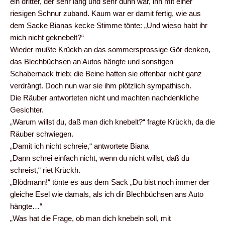
ein dritter, der sehr lang und sehr dünn war, ihn mit einer
riesigen Schnur zuband. Kaum war er damit fertig, wie aus
dem Sacke Bianas kecke Stimme tönte: „Und wieso habt ihr
mich nicht geknebelt?“
Wieder mußte Krückh an das sommersprossige Gör denken,
das Blechbüchsen an Autos hängte und sonstigen
Schabernack trieb; die Beine hatten sie offenbar nicht ganz
verdrängt. Doch nun war sie ihm plötzlich sympathisch.
Die Räuber antworteten nicht und machten nachdenkliche
Gesichter.
„Warum willst du, daß man dich knebelt?“ fragte Krückh, da die
Räuber schwiegen.
„Damit ich nicht schreie,“ antwortete Biana
„Dann schrei einfach nicht, wenn du nicht willst, daß du
schreist,“ riet Krückh.
„Blödmann!“ tönte es aus dem Sack „Du bist noch immer der
gleiche Esel wie damals, als ich dir Blechbüchsen ans Auto
hängte…“
„Was hat die Frage, ob man dich knebeln soll, mit