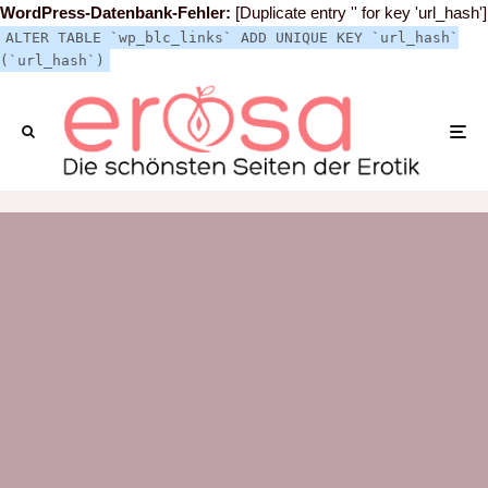
WordPress-Datenbank-Fehler:
[Duplicate entry '' for key 'url_hash']
ALTER TABLE `wp_blc_links` ADD UNIQUE KEY `url_hash`
(`url_hash`)