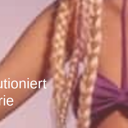
tioniert
rie