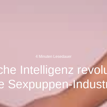
4 Minuten Lesedauer
che Intelligenz revolu
e Sexpuppen-Indust