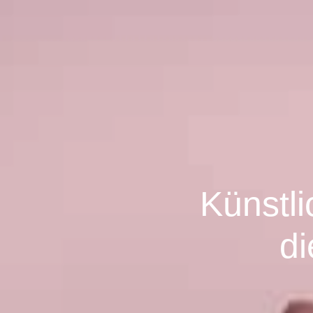
Künstli
di