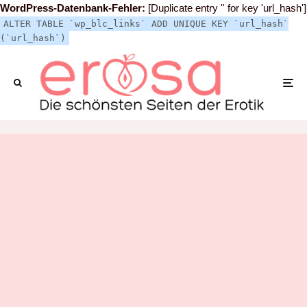
WordPress-Datenbank-Fehler:
[Duplicate entry '' for key 'url_hash']
ALTER TABLE `wp_blc_links` ADD UNIQUE KEY `url_hash`
(`url_hash`)