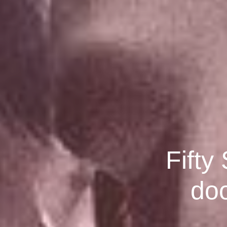
Fifty
doo