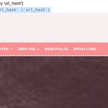
ey 'url_hash']
rl_hash` (`url_hash`)
HTEN
ÜBER UNS
WEBKATALOG
EROSA CAMS