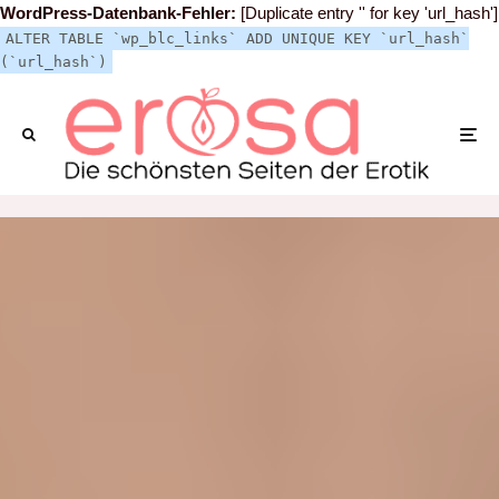
WordPress-Datenbank-Fehler:
[Duplicate entry '' for key 'url_hash']
ALTER TABLE `wp_blc_links` ADD UNIQUE KEY `url_hash`
(`url_hash`)