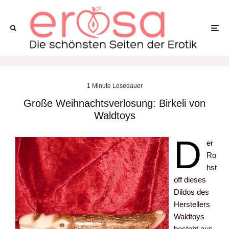
1 Minute Lesedauer
Große Weihnachtsverlosung: Birkeli von
Waldtoys
D
er
Ro
hst
off dieses
Dildos des
Herstellers
Waldtoys
besteht aus