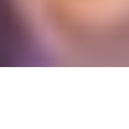
L
aurence und seine Freundin Fred sind seit zwei Jahren
ein Paar, lieben sich bedingungslos und genießen ihr
gemeinsames Leben. Bis Laurence sich eingestehen
muss, dass er sich im falschen Körper gefangen gefühlt und
lieber als Frau leben möchte. Als er sich Fred offenbart, ändert
das alles. Oder vielleicht nicht? Denn Laurence‘ Gefühle für
Fred sind immer noch dieselben.