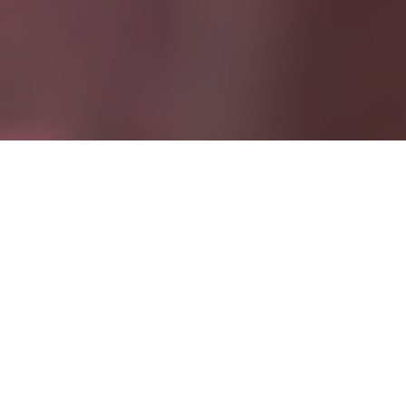
D
ie aus der TV-Sendung „Make Love“ bekannte
Sexpertin ist bei Sinnesart in Dresden zu Gast und
spricht darüber, welche Rolle Sexualität und
Sinnlichkeit in der Öffentlichkeit aktuell spielt – und spielen
sollte.
Wir verlosen für die Veranstaltung am
Mittwoch, 14. März
gemeinsam mit Sinnesart zwei Karten. Wie ihr die bekommt,
erfahrt ihr im Beitrag.