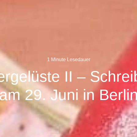
1 Minute Lesedauer
gelüste II – Schre
am 29. Juni in Berli