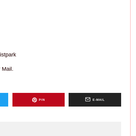
istpark
 Mail.
PIN
E-MAIL