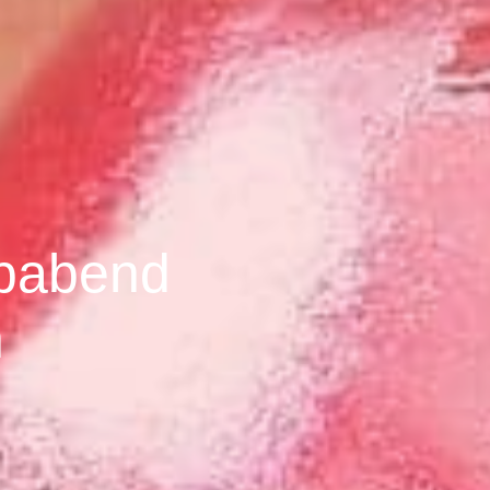
ibabend
n