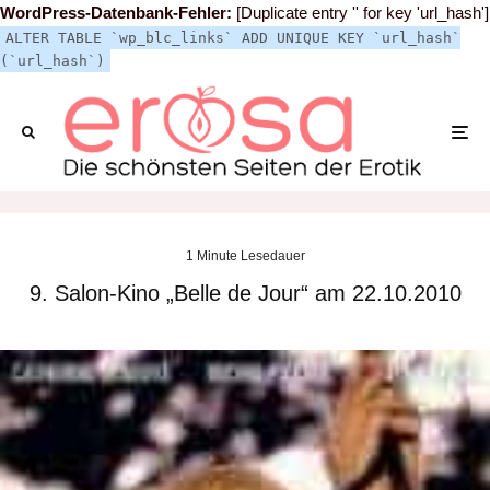
WordPress-Datenbank-Fehler:
[Duplicate entry '' for key 'url_hash']
ALTER TABLE `wp_blc_links` ADD UNIQUE KEY `url_hash`
(`url_hash`)
1 Minute Lesedauer
9. Salon-Kino „Belle de Jour“ am 22.10.2010