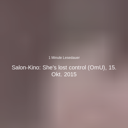
1 Minute Lesedauer
Salon-Kino: She’s lost control (OmU), 15.
Okt. 2015