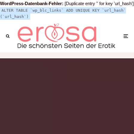
WordPress-Datenbank-Fehler:
[Duplicate entry '' for key 'url_hash']
ALTER TABLE `wp_blc_links` ADD UNIQUE KEY `url_hash`
(`url_hash`)