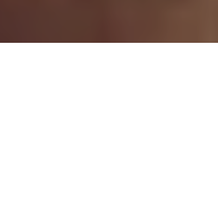
„W
ie, das kann doch nicht wahr sein? Ich hab dir
doch gesagt, dass ich dich betrüge.“
Siehe auch
Sie sehen gerade einen Platzhalterinhalt
von
YouTube
. Um auf den eigentlichen
Inhalt zuzugreifen, klicken Sie auf die
Schaltfläche unten. Bitte beachten Sie, dass
dabei Daten an Drittanbieter weitergegeben
werden.
Mehr Informationen