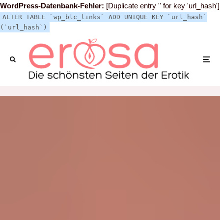
WordPress-Datenbank-Fehler:
[Duplicate entry '' for key 'url_hash']
ALTER TABLE `wp_blc_links` ADD UNIQUE KEY `url_hash`
(`url_hash`)