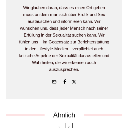
Wir glauben daran, dass es einen Ort geben
muss an dem man sich über Erotik und Sex
austauschen und informieren kann. Wir
wünschen uns, dass jeder Mensch nach seiner
Erfüllung in der Sexualität suchen kann. Wir
fühlen uns – im Gegensatz zur Berichterstattung
in den Lifestyle-Medien – verpflichtet auch
kritische Aspekte der Sexualität darzustellen und
Wahrheiten, die wir erkennen auch
auszusprechen.
Ähnlich