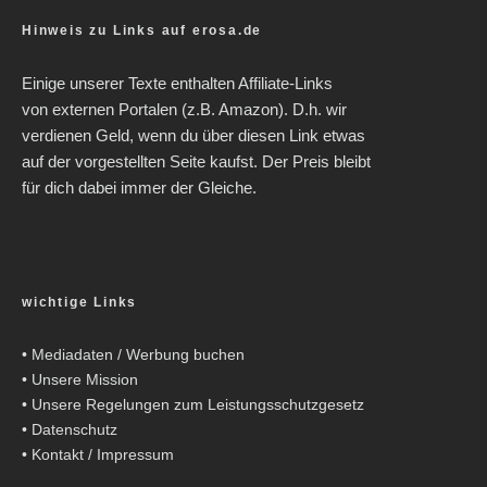
Hinweis zu Links auf erosa.de
Einige unserer Texte enthalten Affiliate-Links
von externen Portalen (z.B. Amazon). D.h. wir
verdienen Geld, wenn du über diesen Link etwas
auf der vorgestellten Seite kaufst. Der Preis bleibt
für dich dabei immer der Gleiche.
wichtige Links
•
Mediadaten / Werbung buchen
•
Unsere Mission
•
Unsere Regelungen zum Leistungsschutzgesetz
•
Datenschutz
•
Kontakt / Impressum