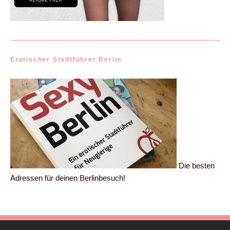
Erotischer Stadtführer Berlin
Die besten
Adressen für deinen Berlinbesuch!