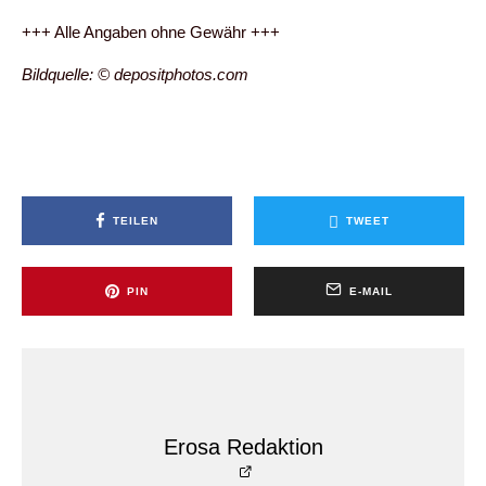
+++ Alle Angaben ohne Gewähr +++
Bildquelle: © depositphotos.com
TEILEN
TWEET
PIN
E-MAIL
Erosa Redaktion