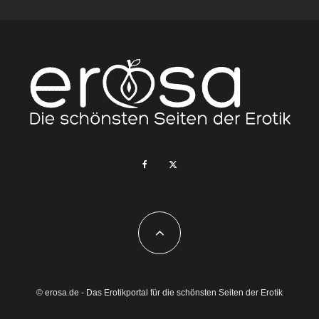
© erosa.de - Das Erotikportal für die schönsten Seiten der Erotik