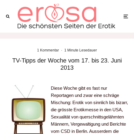
1 Kommentar
·
1 Minute Lesedauer
TV-Tipps der Woche vom 17. bis 23. Juni
2013
Diese Woche gibt es fast nur
Reportagen und zwar eine schräge
Mischung: Erotik von sinnlich bis bizarr,
die grösste Erotikmesse in den USA,
Sexualität von querschnittsgelähmten
Männern, Vergewaltigung und Berichte
vom CSD in Berlin. Ausserdem die