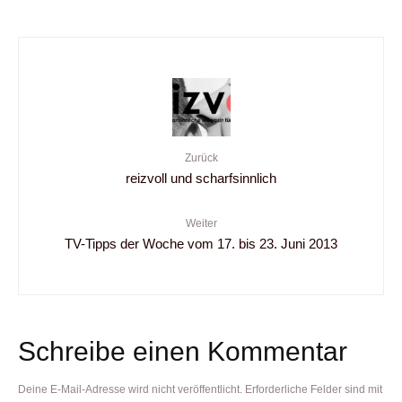
Zurück
reizvoll und scharfsinnlich
Weiter
TV-Tipps der Woche vom 17. bis 23. Juni 2013
Schreibe einen Kommentar
Deine E-Mail-Adresse wird nicht veröffentlicht.
Erforderliche Felder sind mit