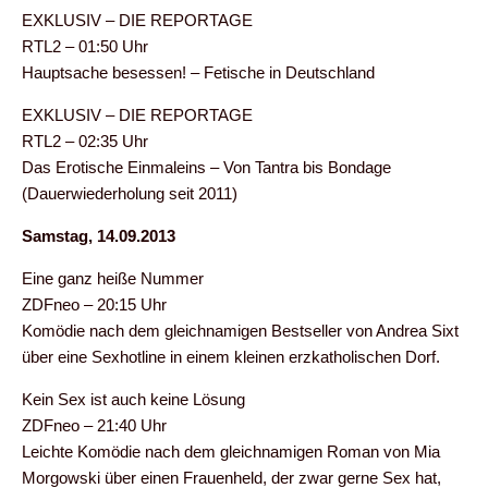
EXKLUSIV – DIE REPORTAGE
RTL2 – 01:50 Uhr
Hauptsache besessen! – Fetische in Deutschland
EXKLUSIV – DIE REPORTAGE
RTL2 – 02:35 Uhr
Das Erotische Einmaleins – Von Tantra bis Bondage
(Dauerwiederholung seit 2011)
Samstag, 14.09.2013
Eine ganz heiße Nummer
ZDFneo – 20:15 Uhr
Komödie nach dem gleichnamigen Bestseller von Andrea Sixt
über eine Sexhotline in einem kleinen erzkatholischen Dorf.
Kein Sex ist auch keine Lösung
ZDFneo – 21:40 Uhr
Leichte Komödie nach dem gleichnamigen Roman von Mia
Morgowski über einen Frauenheld, der zwar gerne Sex hat,