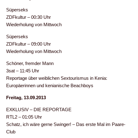
Süperseks
ZDFkultur – 00:30 Uhr
Wiederholung von Mittwoch
Süperseks
ZDFkultur – 09:00 Uhr
Wiederholung von Mittwoch
Schöner, fremder Mann
3sat – 11:45 Uhr
Reportage über weiblichen Sextourismus in Kenia:
Europäerinnen und kenianische Beachboys
Freitag, 13.09.2013
EXKLUSIV – DIE REPORTAGE
RTL2 – 01:05 Uhr
Schatz, ich wäre gerne Swinger! – Das erste Mal im Paare-
Club