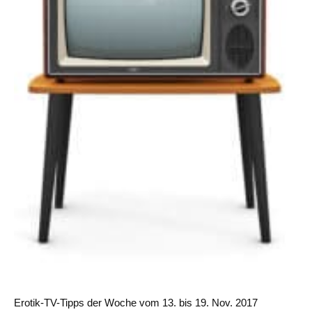
Erotik-TV-Tipps der Woche vom 13. bis 19. Nov. 2017