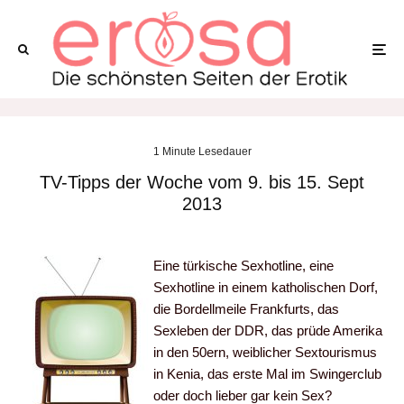
1 Minute Lesedauer
TV-Tipps der Woche vom 9. bis 15. Sept
2013
Eine türkische Sexhotline, eine
Sexhotline in einem katholischen Dorf,
die Bordellmeile Frankfurts, das
Sexleben der DDR, das prüde Amerika
in den 50ern, weiblicher Sextourismus
in Kenia, das erste Mal im Swingerclub
oder doch lieber gar kein Sex?