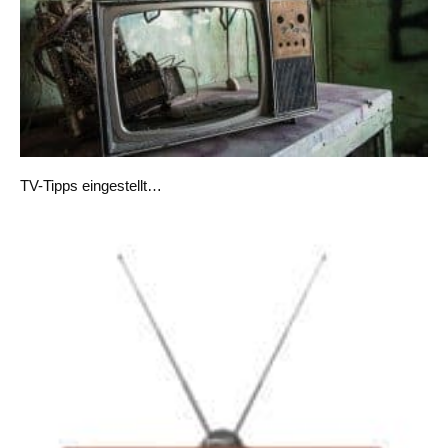
TV-Tipps eingestellt…