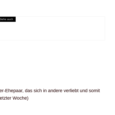
Siehe auch
oche vom 27.7. bis 2. Aug 2015
r-Ehepaar, das sich in andere verliebt und somit
letzter Woche)