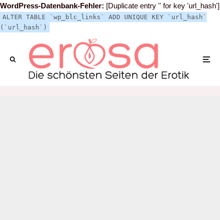
WordPress-Datenbank-Fehler:
[Duplicate entry '' for key 'url_hash']
ALTER TABLE `wp_blc_links` ADD UNIQUE KEY `url_hash`
(`url_hash`)