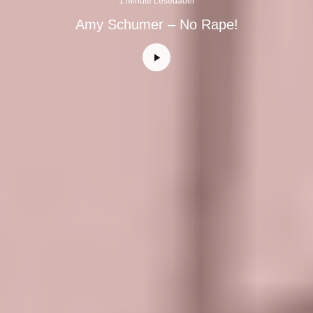
1 Minute Lesedauer
Amy Schumer – No Rape!