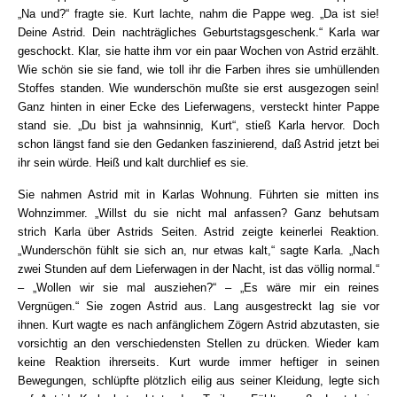
„Na und?“ fragte sie. Kurt lachte, nahm die Pappe weg. „Da ist sie!
Deine Astrid. Dein nachträgliches Geburtstagsgeschenk.“ Karla war
geschockt. Klar, sie hatte ihm vor ein paar Wochen von Astrid erzählt.
Wie schön sie sie fand, wie toll ihr die Farben ihres sie umhüllenden
Stoffes standen. Wie wunderschön mußte sie erst ausgezogen sein!
Ganz hinten in einer Ecke des Lieferwagens, versteckt hinter Pappe
stand sie. „Du bist ja wahnsinnig, Kurt“, stieß Karla hervor. Doch
schon längst fand sie den Gedanken faszinierend, daß Astrid jetzt bei
ihr sein würde. Heiß und kalt durchlief es sie.
Sie nahmen Astrid mit in Karlas Wohnung. Führten sie mitten ins
Wohnzimmer. „Willst du sie nicht mal anfassen? Ganz behutsam
strich Karla über Astrids Seiten. Astrid zeigte keinerlei Reaktion.
„Wunderschön fühlt sie sich an, nur etwas kalt,“ sagte Karla. „Nach
zwei Stunden auf dem Lieferwagen in der Nacht, ist das völlig normal.“
– „Wollen wir sie mal ausziehen?“ – „Es wäre mir ein reines
Vergnügen.“ Sie zogen Astrid aus. Lang ausgestreckt lag sie vor
ihnen. Kurt wagte es nach anfänglichem Zögern Astrid abzutasten, sie
vorsichtig an den verschiedensten Stellen zu drücken. Wieder kam
keine Reaktion ihrerseits. Kurt wurde immer heftiger in seinen
Bewegungen, schlüpfte plötzlich eilig aus seiner Kleidung, legte sich