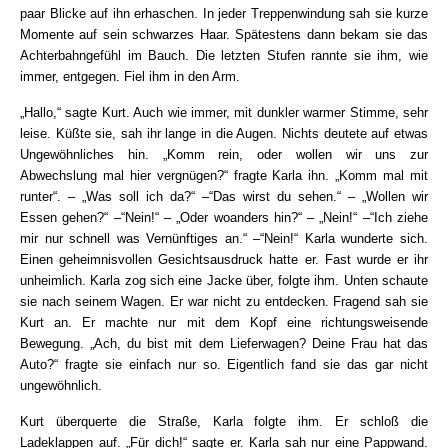
paar Blicke auf ihn erhaschen. In jeder Treppenwindung sah sie kurze
Momente auf sein schwarzes Haar. Spätestens dann bekam sie das
Achterbahngefühl im Bauch. Die letzten Stufen rannte sie ihm, wie
immer, entgegen. Fiel ihm in den Arm.
„Hallo,“ sagte Kurt. Auch wie immer, mit dunkler warmer Stimme, sehr
leise. Küßte sie, sah ihr lange in die Augen. Nichts deutete auf etwas
Ungewöhnliches hin. „Komm rein, oder wollen wir uns zur
Abwechslung mal hier vergnügen?“ fragte Karla ihn. „Komm mal mit
runter“. – „Was soll ich da?“ –“Das wirst du sehen.“ – „Wollen wir
Essen gehen?“ –“Nein!“ – „Oder woanders hin?“ – „Nein!“ –“Ich ziehe
mir nur schnell was Vernünftiges an.“ –“Nein!“ Karla wunderte sich.
Einen geheimnisvollen Gesichtsausdruck hatte er. Fast wurde er ihr
unheimlich. Karla zog sich eine Jacke über, folgte ihm. Unten schaute
sie nach seinem Wagen. Er war nicht zu entdecken. Fragend sah sie
Kurt an. Er machte nur mit dem Kopf eine richtungsweisende
Bewegung. „Ach, du bist mit dem Lieferwagen? Deine Frau hat das
Auto?“ fragte sie einfach nur so. Eigentlich fand sie das gar nicht
ungewöhnlich.
Kurt überquerte die Straße, Karla folgte ihm. Er schloß die
Ladeklappen auf. „Für dich!“ sagte er. Karla sah nur eine Pappwand.