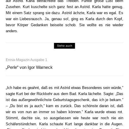
auf Astrid. Karla betrachtete das Treiben. Fühlte große Lust beim
Zusehen. Kurt kuschelte sich ganz fest an Astrid. Karla hatte genug.
Mit einem Satz sprang sie dazu. Astrid ächzte, Karla war es egal. Es
war ein Liebesrausch. Ja, genau so!, ging es Karla durch den Kopf,
bevor Körper Gedanken beiseite schob. Sie wollte es nie wieder
anders.
Siehe auch
Erosa-Magazin Ausgabe 1
„Perle“ von Igor Warneck
„Ich habe es geahnt, daß es mit Astrid etwas Besonderes sein würde,“
sagte Kurt bei der Rückkehr aus dem Bad. Karla lächelte. Sagte: „Das
ist das außergewöhnlichste Geburtstagsgeschenk, das ich je bekam.“
– „Du bist es ja auch,“ kam es zurück. Das schönste daran ist, daß
wir es von nun an immer so haben können.“ Karla wurde etwas rot.
Stimmt, dachte sie, so ausgelassen wie heute war noch nie ein
Schäferstündchen. Karla schaute Kurt lange dankbar in die Augen.