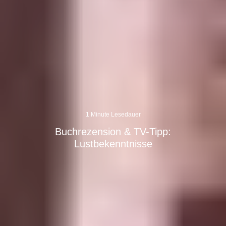
1 Minute Lesedauer
Buchrezension & TV-Tipp:
Lustbekenntnisse