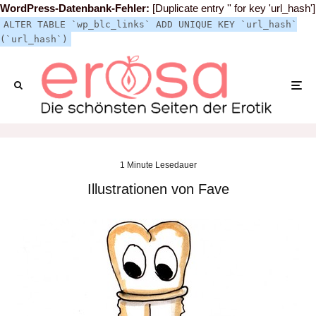
WordPress-Datenbank-Fehler:
[Duplicate entry '' for key 'url_hash']
ALTER TABLE `wp_blc_links` ADD UNIQUE KEY `url_hash`
(`url_hash`)
1 Minute Lesedauer
Illustrationen von Fave