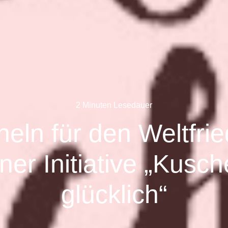
2 Minuten Lesedauer
eln für den Weltfri
er Initiative „Kusch
glücklich“