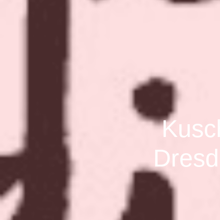
Kusch
Dresdn