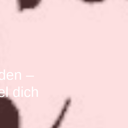
eden –
el dich