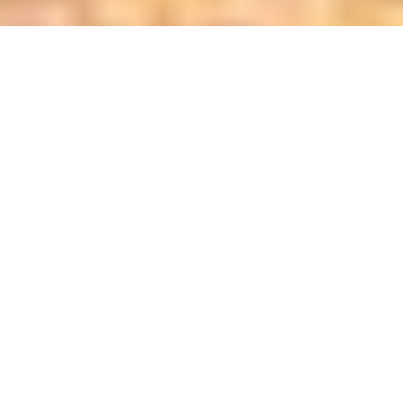
E
rleben Sie einen Abend voller frivoler Unterhaltung,
liebevoller Frechheiten und erotischer
Kunsthäppchen! Erotik trifft auf Entertainment,
Performance auf Party, Kunst auf (Talk)Show. Das Publikum
sitzt an kleinen Tischen in einer heimeligen Salon-Atmosphäre,
ein Pianist spielt und reizvoll gekleidete Gastgeber stellen
Künstler vor: Filmemacher, Burlesque-Tänzerinnen, Komiker,
Artisten, die alle eines gemeinsam haben: Frivolität, Erotik,
Sex als Inhalt und Form ihrer Arbeiten.
So lautet die Beschreibung, des ersten Salon Frivols, der in
knapp zwei Wochen das erste Mal seine Türen öffnet!
Dr Diva begrüßt das
Publikum und stimmt