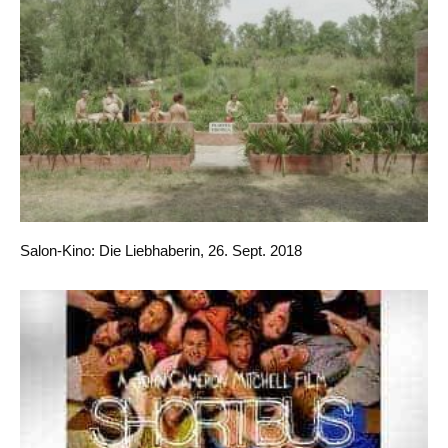
Salon-Kino: Die Liebhaberin, 26. Sept. 2018