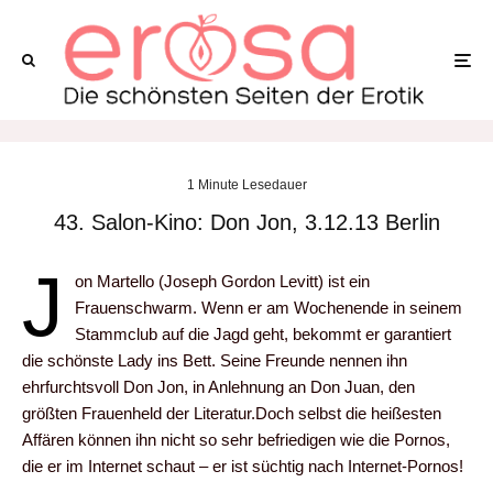
1 Minute Lesedauer
43. Salon-Kino: Don Jon, 3.12.13 Berlin
J
on Martello (Joseph Gordon Levitt) ist ein
Frauenschwarm. Wenn er am Wochenende in seinem
Stammclub auf die Jagd geht, bekommt er garantiert
die schönste Lady ins Bett. Seine Freunde nennen ihn
ehrfurchtsvoll Don Jon, in Anlehnung an Don Juan, den
größten Frauenheld der Literatur.Doch selbst die heißesten
Affären können ihn nicht so sehr befriedigen wie die Pornos,
die er im Internet schaut – er ist süchtig nach Internet-Pornos!