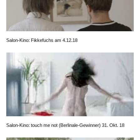
Salon-Kino: Fikkefuchs am 4.12.18
Salon-Kino: touch me not (Berlinale-Gewinner) 31. Okt. 18