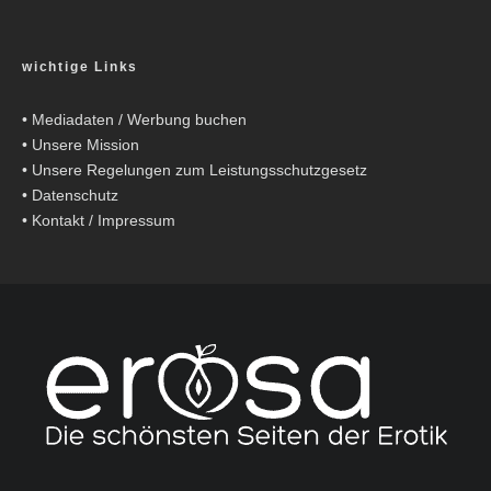
wichtige Links
•
Mediadaten / Werbung buchen
•
Unsere Mission
•
Unsere Regelungen zum Leistungsschutzgesetz
•
Datenschutz
•
Kontakt / Impressum