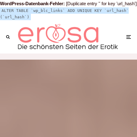
WordPress-Datenbank-Fehler:
[Duplicate entry '' for key 'url_hash']
ALTER TABLE `wp_blc_links` ADD UNIQUE KEY `url_hash`
(`url_hash`)