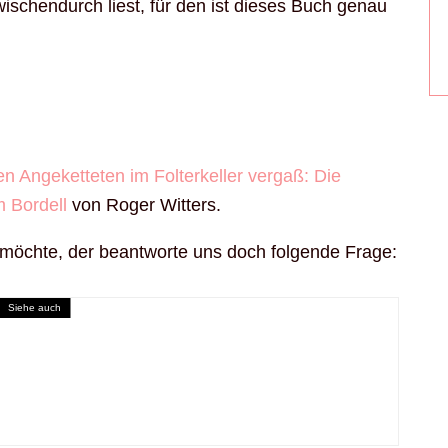
ischendurch liest, für den ist dieses Buch genau
n Angeketteten im Folterkeller vergaß: Die
 Bordell
von Roger Witters.
möchte, der beantworte uns doch folgende Frage:
Siehe auch
an im Leben mit dem Dorn nach vorne