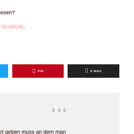
lesen?
f
facebook
.
PIN
E-MAIL
 Ort geben muss an dem man