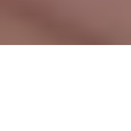
W
as tun, wenn das Sexleben in einer langjährigen
Beziehung einfach nicht mehr so prickelt wie am
Anfang? Soll man einfach mal ein neues
Sexspielzeug ausprobieren oder sich vielleicht an einem
Rollenspiel versuchen?
Dieses Paar hier scheint jedenfalls
alles auszuprobieren …