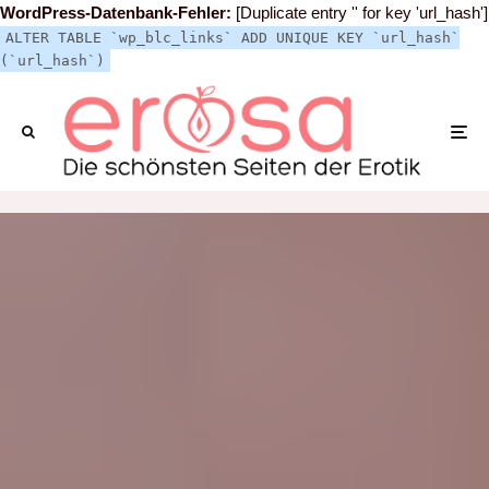
WordPress-Datenbank-Fehler:
[Duplicate entry '' for key 'url_hash']
ALTER TABLE `wp_blc_links` ADD UNIQUE KEY `url_hash`
(`url_hash`)