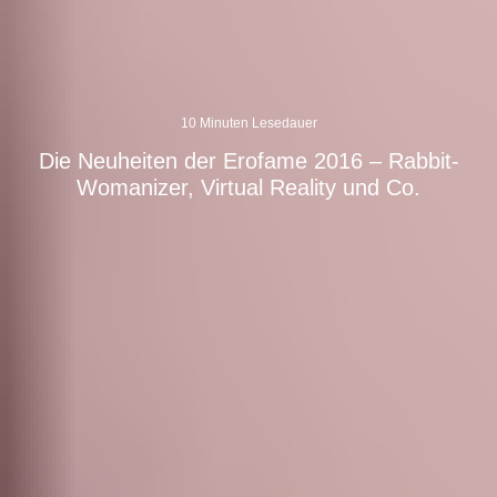
10 Minuten Lesedauer
Die Neuheiten der Erofame 2016 – Rabbit-
Womanizer, Virtual Reality und Co.