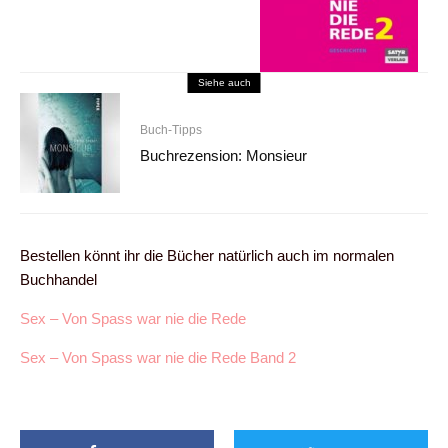
Siehe auch
Buch-Tipps
Buchrezension: Monsieur
Bestellen könnt ihr die Bücher natürlich auch im normalen
Buchhandel
Sex – Von Spass war nie die Rede
Sex – Von Spass war nie die Rede Band 2