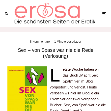
8 Kommentare
·
1 Minute Lesedauer
Sex – von Spass war nie die Rede
(Verlosung)
L
etzte Woche haben wir
das Buch „Macht Sex
Spaß“ hier im Blog
vorgestellt und verlost. Heute
verlosen wir hier im Blog je ein
Exemplar der zwei Vorgänger-
Bücher: Sex, von Spaß war nie die
Rede, Band 1 und 2.