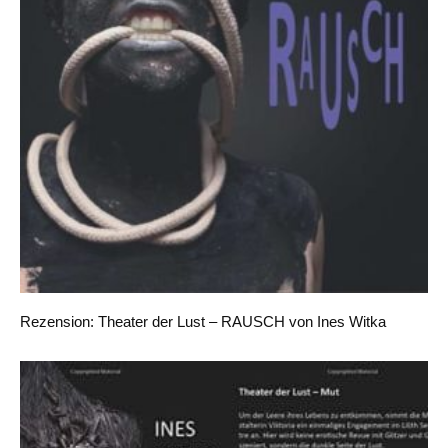
Rezension: Theater der Lust – RAUSCH von Ines Witka