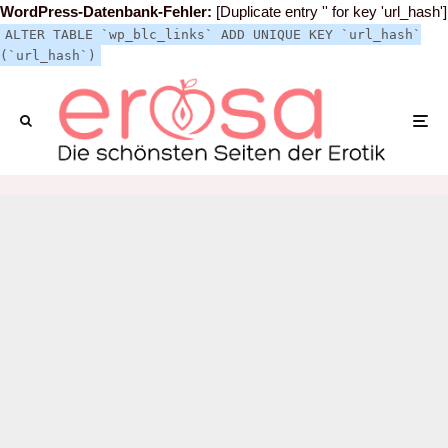
WordPress-Datenbank-Fehler:
[Duplicate entry '' for key 'url_hash']
ALTER TABLE `wp_blc_links` ADD UNIQUE KEY `url_hash`
(`url_hash`)