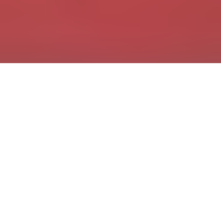
Z
wischen Tabu und Tuning, das ist der Untertitel der
aktuellen Dokumentation über den Trend der
weiblichen Körpermodifikation. Die Produzentin Ulrike
Zimmermann hat sie in ihrem Film alle besucht: Die Ärztin, die
die äußeren Lippen „schön amerikanisch“ macht, den
Fotografen, der die Playboybilder retouschiert, aber auch die
Frauen und Männer, die sich für eine stolze weibliche Vielfalt