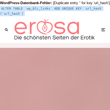
WordPress-Datenbank-Fehler:
[Duplicate entry '' for key 'url_hash']
ALTER TABLE `wp_blc_links` ADD UNIQUE KEY `url_hash`
(`url_hash`)