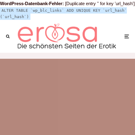
WordPress-Datenbank-Fehler:
[Duplicate entry '' for key 'url_hash']
ALTER TABLE `wp_blc_links` ADD UNIQUE KEY `url_hash`
(`url_hash`)