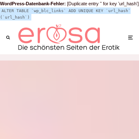
WordPress-Datenbank-Fehler:
[Duplicate entry '' for key 'url_hash']
ALTER TABLE `wp_blc_links` ADD UNIQUE KEY `url_hash`
(`url_hash`)