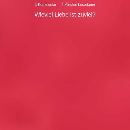
1 Kommentar
·
2 Minuten Lesedauer
Wieviel Liebe ist zuviel?